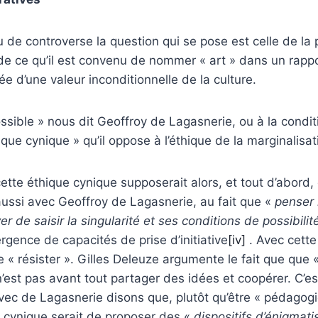
 de controverse la question qui se pose est celle de la
 de ce qu’il est convenu de nommer « art » dans un rappo
e d’une valeur inconditionnelle de la culture.
ossible » nous dit Geoffroy de Lagasnerie, ou à la conditi
que cynique » qu’il oppose à l’éthique de la marginalisat
ette éthique cynique supposerait alors, et tout d’abord, d
aussi avec Geoffroy de Lagasnerie, au fait que «
penser 
r de saisir la singularité et ses conditions de possibilit
gence de capacités de prise d’initiative
[iv]
. Avec cette
 de « résister ». Gilles Deleuze argumente le fait que que 
n’est pas avant tout partager des idées et coopérer. C’es
Avec de Lagasnerie disons que, plutôt qu’être « pédagogi
e cynique serait de proposer des «
dispositifs d’énigmati