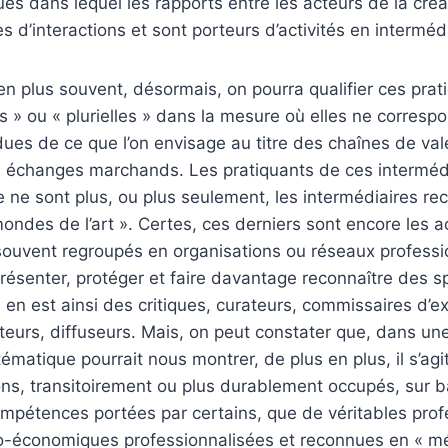
ques dans lequel les rapports entre les acteurs de la cré
s d’interactions et sont porteurs d’activités en interméd
 en plus souvent, désormais, on pourra qualifier ces prat
» ou « plurielles » dans la mesure où elles ne corresp
es de ce que l’on envisage au titre des chaînes de vale
es échanges marchands. Les pratiquants de ces interméd
ue ne sont plus, ou plus seulement, les intermédiaires re
mondes de l’art ». Certes, ces derniers sont encore les 
ouvent regroupés en organisations ou réseaux professi
présenter, protéger et faire davantage reconnaître des sp
l en est ainsi des critiques, curateurs, commissaires d’e
cteurs, diffuseurs. Mais, on peut constater que, dans un
ématique pourrait nous montrer, de plus en plus, il s’ag
ons, transitoirement ou plus durablement occupés, sur 
ompétences portées par certains, que de véritables pro
io-économiques professionnalisées et reconnues en « mé