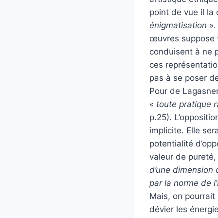
point de vue il la 
énigmatisation
».
œuvres suppose t
conduisent à ne p
ces représentation
pas à se poser de
Pour de Lagasner
«
toute pratique r
p.25). L’oppositi
implicite. Elle se
potentialité d’opp
valeur de pureté, 
d’une dimension c
par la norme de l’
Mais, on pourrait
dévier les énergi