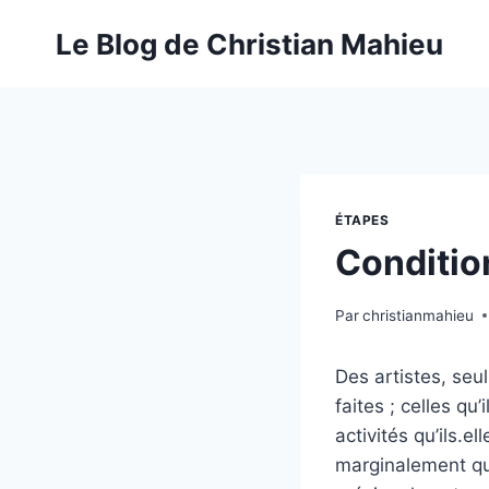
Aller
Le Blog de Christian Mahieu
au
contenu
ÉTAPES
Condition
Par
christianmahieu
Des artistes, seul
faites ; celles qu
activités qu’ils.e
marginalement qua