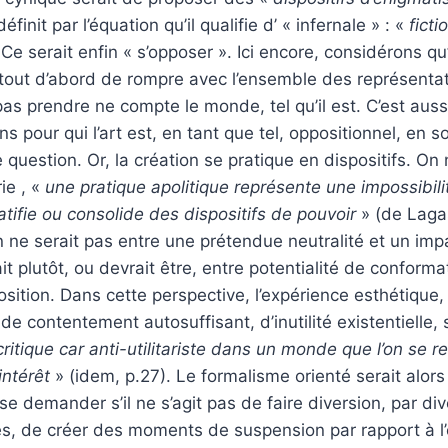
définit par l’équation qu’il qualifie d’ « infernale » : «
ficti
 Ce serait enfin « s’opposer ». Ici encore, considérons q
out d’abord de rompre avec l’ensemble des représentat
as prendre ne compte le monde, tel qu’il est. C’est aus
s pour qui l’art est, en tant que tel, oppositionnel, en sor
 question. Or, la création se pratique en dispositifs. O
ie , «
une pratique apolitique représente une impossibil
atifie ou consolide des dispositifs de pouvoir
» (de Laga
on ne serait pas entre une prétendue neutralité et un impa
rait plutôt, ou devrait être, entre potentialité de conform
osition. Dans cette perspective, l’expérience esthétique,
de contentement autosuffisant, d’inutilité existentielle, 
ritique car anti-utilitariste dans un monde que l’on se 
intérêt
» (idem, p.27). Le formalisme orienté serait alors
 se demander s’il ne s’agit pas de faire diversion, par di
es, de créer des moments de suspension par rapport à l’