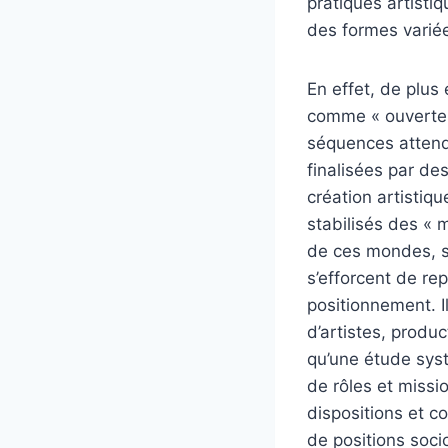
pratiques artisti
des formes variée
En effet, de plus
comme « ouvertes 
séquences attendu
finalisées par d
création artistiq
stabilisés des « 
de ces mondes, s
s’efforcent de re
positionnement. I
d’artistes, produ
qu’une étude syst
de rôles et missi
dispositions et c
de positions soc