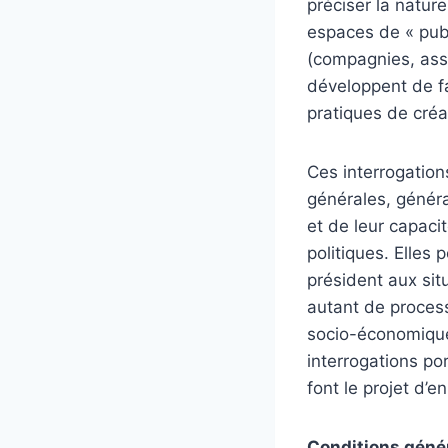
préciser la natur
espaces de « publ
(compagnies, assoc
développent de fa
pratiques de créa
Ces interrogation
générales, généra
et de leur capacit
politiques. Elles
président aux sit
autant de process
socio-économique
interrogations por
font le projet d’en
Conditions géné