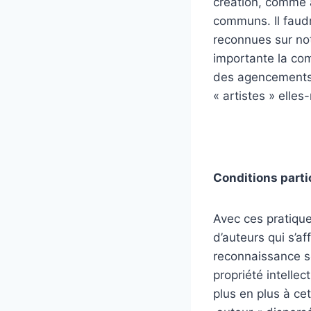
création, comme a
communs. Il faudr
reconnues sur not
importante la com
des agencements q
« artistes » elle
Conditions parti
Avec ces pratiques
d’auteurs qui s’a
reconnaissance soc
propriété intellec
plus en plus à c