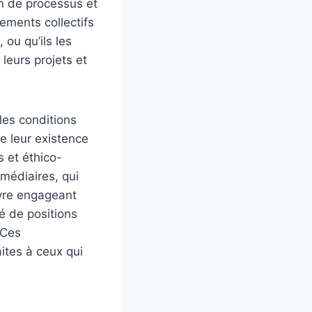
in de processus et
ements collectifs
 ou qu’ils les
leurs projets et
les conditions
e leur existence
s et éthico-
rmédiaires, qui
uvre engageant
é de positions
 Ces
aites à ceux qui