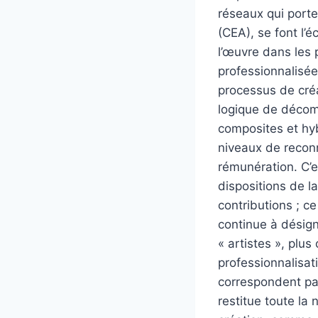
réseaux qui porte
(CEA), se font l’
l’œuvre dans les 
professionnalisée
processus de créa
logique de décomp
composites et hyb
niveaux de reconn
rémunération. C’e
dispositions de l
contributions ; ce
continue à désig
« artistes », plu
professionnalisat
correspondent par
restitue toute la