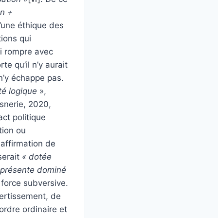
on +
u’une éthique des
ions qui
si rompre avec
te qu’il n’y aurait
n n’y échappe pas.
ité logique
»,
snerie, 2020,
ct politique
ation ou
 affirmation de
serait
« dotée
représente dominé
 force subversive.
vertissement, de
ordre ordinaire et