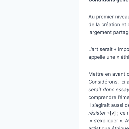
Au premier niveau
de la création et
largement partagé
L’art serait « imp
appelle une « éthi
Mettre en avant c
Considérons, ici 
serait donc essaye
comprendre l’émer
il s’agirait aussi
résister
»
[v]
; ce 
« s’expliquer ». 
artistique éthiqu