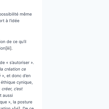
 possibilité même
rt à l’idée
on de ce qu’il
ion
[iii]
.
e « s’autoriser ».
la création ce
é
», et donc d’en
 éthique cynique,
«
créer, c’est
t aussi
que », la posture
sation
»
[vi]
. De ce