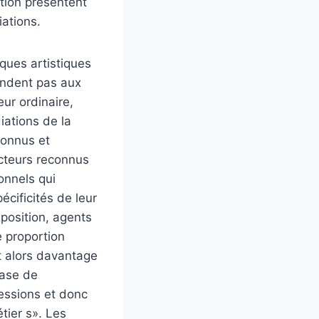
ation présentent
iations.
iques artistiques
ondent pas aux
ur ordinaire,
iations de la
connus et
acteurs reconnus
onnels qui
écificités de leur
xposition, agents
e proportion
it alors davantage
base de
fessions et donc
tier s». Les