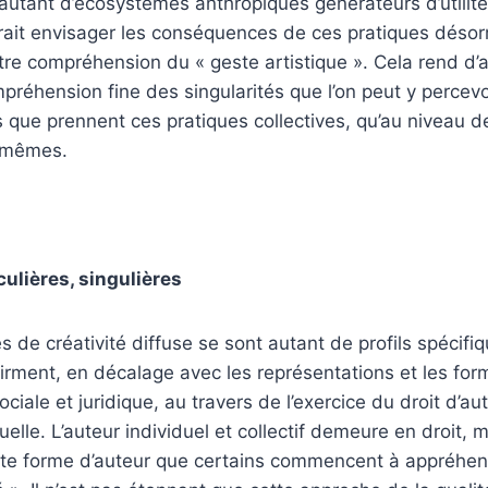
utant d’écosystèmes anthropiques générateurs d’utilité
ait envisager les conséquences de ces pratiques désorm
re compréhension du « geste artistique ». Cela rend d’a
préhension fine des singularités que l’on peut y percevo
ue prennent ces pratiques collectives, qu’au niveau de
s-mêmes.
culières, singulières
 de créativité diffuse se sont autant de profils spécifiq
ffirment, en décalage avec les représentations et les fo
iale et juridique, au travers de l’exercice du droit d’aut
tuelle. L’auteur individuel et collectif demeure en droit, m
ette forme d’auteur que certains commencent à appréh