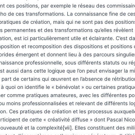
nt ces positions, par exemple le réseau des commissair
écho de ces transformations. La connaissance fine de ces
pratiques de création, mais qui ne sont pas des position
s permanentes et des transformations qu’elles révèlent
tion, est ici particulièrement utile et éclairante. C’est
osition et recomposition des dispositions et positions 
rides émergent et donnent lieu à des parcours singulier
aissance professionnelle, sous différents statuts ou r
st aussi dans cette logique que l’on peut envisager la 
a part de certains qui œuvrent en l’absence de rétributi
 à quoi on identifie le « bénévolat » ou certaines pratiqu
ner comme pratiques amateures, avec les différentes po
s ou moins professionnalisées et relevant de différents l
ion. Ces pratiques de création et les processus auxquell
ticipent de cette « créativité diffuse » dont Pascal Nico
 nouveauté et la complexité
[vii]
. Elles constituent des mil