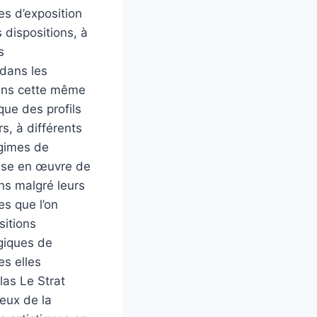
es d’exposition
 dispositions, à
s
 dans les
 dans cette même
que des profils
s, à différents
égimes de
mise en œuvre de
ons malgré leurs
es que l’on
sitions
ogiques de
es elles
las Le Strat
ieux de la