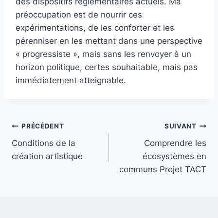
des dispositifs réglementaires actuels. Ma
préoccupation est de nourrir ces
expérimentations, de les conforter et les
pérenniser en les mettant dans une perspective
« progressiste », mais sans les renvoyer à un
horizon politique, certes souhaitable, mais pas
immédiatement atteignable.
Navigation
PRÉCÉDENT
SUIVANT
Conditions de la
Comprendre les
de
création artistique
écosystèmes en
l’article
communs Projet TACT