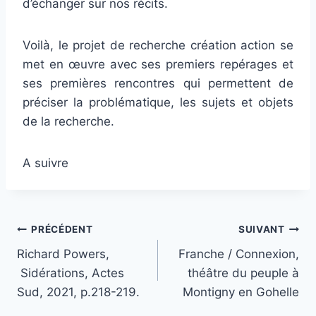
d’échanger sur nos récits.
Voilà, le projet de recherche création action se
met en œuvre avec ses premiers repérages et
ses premières rencontres qui permettent de
préciser la problématique, les sujets et objets
de la recherche.
A suivre
Navigation
PRÉCÉDENT
SUIVANT
Richard Powers,
Franche / Connexion,
de
Sidérations, Actes
théâtre du peuple à
l’article
Sud, 2021, p.218-219.
Montigny en Gohelle