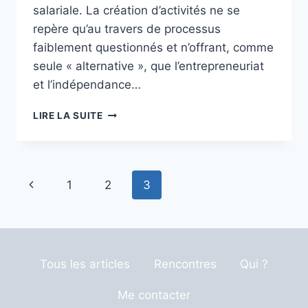
salariale. La création d’activités ne se
repère qu’au travers de processus
faiblement questionnés et n’offrant, comme
seule « alternative », que l’entrepreneuriat
et l’indépendance…
LA
LIRE LA SUITE
FABRIQUE
SOCIALE
DES
INITIATIVES
Navigation
Page
1
2
3
SOLIDAIRES
de
précédente
page
Tous les articles
Rencontres
Qui ?
Me contacter