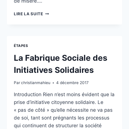
de misère….
SOCIOLOGIE
LIRE LA SUITE
D’UN
ÉCOSYSTÈME
DE
PRISES
D’INITIATIVES
ÉTAPES
SOLIDAIRES
CITOYENNES
La Fabrique Sociale des
Initiatives Solidaires
Par
christianmahieu
4 décembre 2017
Introduction Rien n’est moins évident que la
prise d’initiative citoyenne solidaire. Le
« pas de côté » qu’elle nécessite ne va pas
de soi, tant sont prégnants les processus
qui continuent de structurer la société