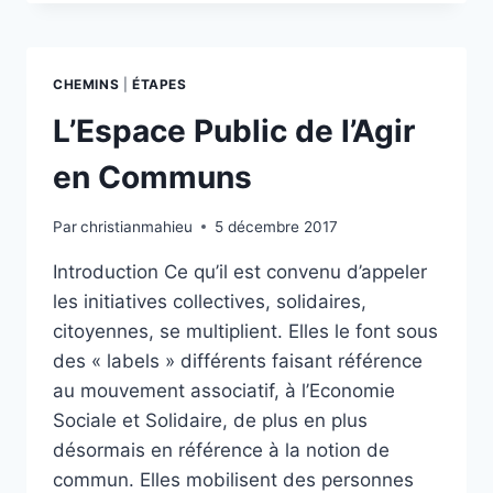
ESPACES
DE
TRAVAIL
LIBÉRÉ
CHEMINS
|
ÉTAPES
ET
INCUBATEURS
L’Espace Public de l’Agir
EN
COMMUNS
en Communs
Par
christianmahieu
5 décembre 2017
Introduction Ce qu’il est convenu d’appeler
les initiatives collectives, solidaires,
citoyennes, se multiplient. Elles le font sous
des « labels » différents faisant référence
au mouvement associatif, à l’Economie
Sociale et Solidaire, de plus en plus
désormais en référence à la notion de
commun. Elles mobilisent des personnes