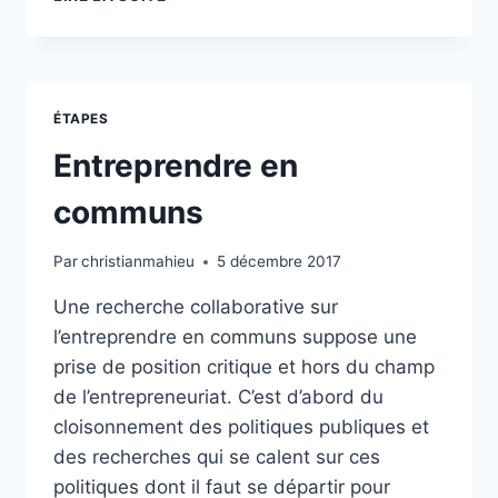
L’AGIR
COLLECTIF :
L’APPROCHE
PAR
LE
ÉTAPES
DISPOSITIF
D’INTERACTIONS,
Entreprendre en
L’EXEMPLE
DES
communs
CARTES
PARTICIPATIVES
Par
christianmahieu
5 décembre 2017
Une recherche collaborative sur
l’entreprendre en communs suppose une
prise de position critique et hors du champ
de l’entrepreneuriat. C’est d’abord du
cloisonnement des politiques publiques et
des recherches qui se calent sur ces
politiques dont il faut se départir pour