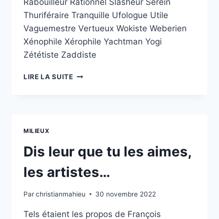
Rabouilleur Rationnel Slasheur Serein
Thuriféraire Tranquille Ufologue Utile
Vaguemestre Vertueux Wokiste Weberien
Xénophile Xérophile Yachtman Yogi
Zététiste Zaddiste
UNE
LIRE LA SUITE
VIE
EN
DEUX
MOTS
MILIEUX
Dis leur que tu les aimes,
les artistes…
Par
christianmahieu
30 novembre 2022
Tels étaient les propos de François