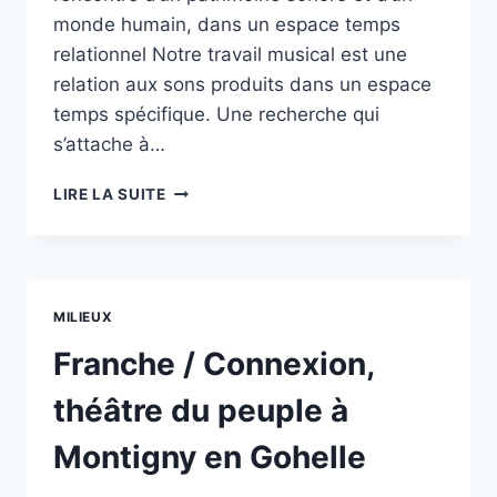
DE
monde humain, dans un espace temps
MÉNAGEMENT
EN
relationnel Notre travail musical est une
COMMUNS
relation aux sons produits dans un espace
temps spécifique. Une recherche qui
s’attache à…
L’ENVOL ,
LIRE LA SUITE
UNE
MUSIQUE
RELATIONNELLE
MILIEUX
Franche / Connexion,
théâtre du peuple à
Montigny en Gohelle