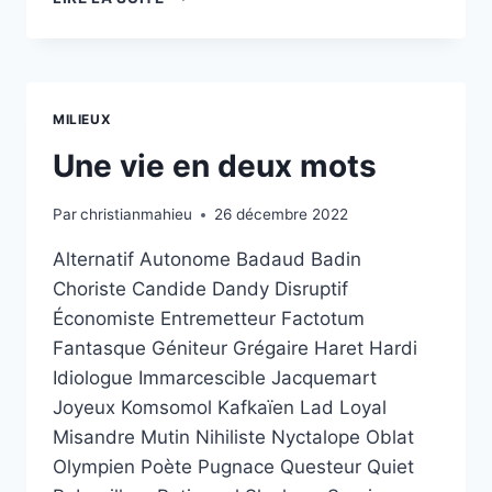
POWERS,
SIDÉRATIONS,
ACTES
SUD,
2021,
MILIEUX
P.218-
219.
Une vie en deux mots
Par
christianmahieu
26 décembre 2022
Alternatif Autonome Badaud Badin
Choriste Candide Dandy Disruptif
Économiste Entremetteur Factotum
Fantasque Géniteur Grégaire Haret Hardi
Idiologue Immarcescible Jacquemart
Joyeux Komsomol Kafkaïen Lad Loyal
Misandre Mutin Nihiliste Nyctalope Oblat
Olympien Poète Pugnace Questeur Quiet