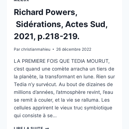
À
MONTIGNY
Richard Powers,
EN
GOHELLE
Sidérations, Actes Sud,
2021, p.218-219.
Par
christianmahieu
26 décembre 2022
LA PREMIERE FOIS QUE TEDIA MOURUT,
c’est quand une comète arracha un tiers de
la planète, la transformant en lune. Rien sur
Tedia n’y survécut. Au bout de dizaines de
millions d’années, l’atmosphère revint, l’eau
se remit à couler, et la vie se ralluma. Les
cellules apprirent le vieux truc symbiotique
qui consiste à se…
RICHARD
LIRE LA SUITE