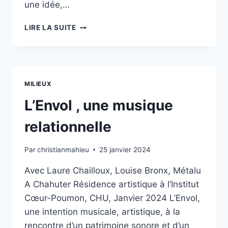
une idée,…
A
LIRE LA SUITE
PROPOS
DE
LA
« GOUVERNANCE »
D’UN
MILIEUX
COLLECTIF
D’ARTISTES,
L’Envol , une musique
MÉTALU
A
relationnelle
CHAHUTER :
QUESTIONS,
Par
christianmahieu
25 janvier 2024
POSÉES,
ET
Avec Laure Chailloux, Louise Bronx, Métalu
PAS
A Chahuter Résidence artistique à l’Institut
POSÉES,
SUR
Cœur-Poumon, CHU, Janvier 2024 L’Envol,
LES
une intention musicale, artistique, à la
PRATIQUES
rencontre d’un patrimoine sonore et d’un